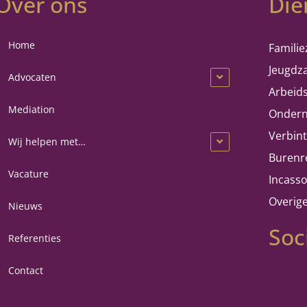
Over ons
Die
Home
Famili
Jeugdz
Advocaten
Arbeid
Mediation
Ondern
Verbin
Wij helpen met…
Burenr
Vacature
Incass
Overig
Nieuws
Soc
Referenties
Contact