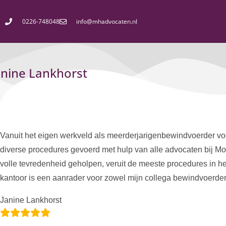
0226-748048
info@mhadvocaten.nl
anine Lankhorst
Vanuit het eigen werkveld als meerderjarigenbewindvoerder voo
diverse procedures gevoerd met hulp van alle advocaten bij Mo
volle tevredenheid geholpen, veruit de meeste procedures in het
kantoor is een aanrader voor zowel mijn collega bewindvoerders
Janine Lankhorst