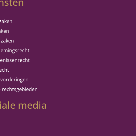
nsten
ezaken
aken
szaken
emingsrecht
tenissenrecht
echt
ovorderingen
e rechtsgebieden
iale media