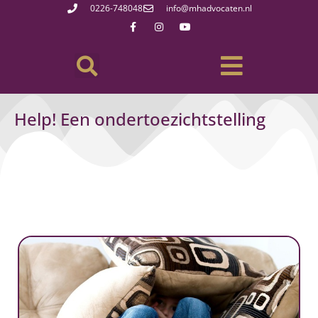
0226-748048
info@mhadvocaten.nl
Help! Een ondertoezichtstelling