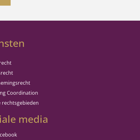
nsten
recht
srecht
emingsrecht
ing Coordination
e rechtsgebieden
iale media
acebook