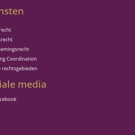
nsten
recht
srecht
emingsrecht
ing Coordination
e rechtsgebieden
iale media
acebook