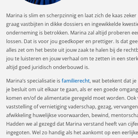
Marina is slim en scherpzinnig en laat zich de kaas zeker 
graag vastbijten in dikke dossiers en ingewikkelde kwest
onderneming is betrokken. Marina zal altijd proberen ee
lossen. Dat is voor jou goedkoper en prettiger. Is dat ge
alles zet om het beste uit jouw zaak te halen bij de rec
jou te luisteren en jouw verhaal om te zetten in een ster
altijd goed juridisch onderbouwd is.
Marina’s specialisatie is
familierecht
, wat betekent dat je
je besluit om uit elkaar te gaan, als er een goede omga
komen en/of de alimentatie geregeld moet worden. Ook v
vaststelling of vernietiging vaderschap, gezag, vervang
afwikkeling huwelijkse voorwaarden, bewind, mentorschap
Hadden we al gezegd dat Marina verstand heeft van cijfe
ingegoten. Wel zo handig als het aankomt op een eerlijk