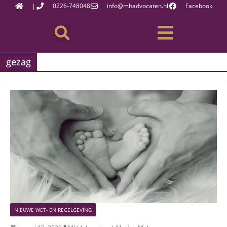
|
0226-748048
info@mhadvocaten.nl
Facebook
gezag
NIEUWE WET- EN REGELGEVING