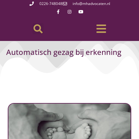
0226-748048
info@mhadvocaten.nl
Automatisch gezag bij erkenning