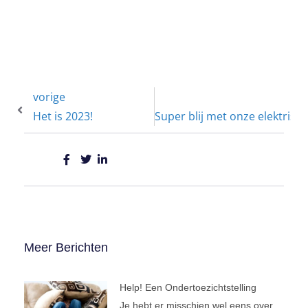
vorige
v
Het is 2023!
Super blij met onze elektrisch
Meer Berichten
Help! Een Ondertoezichtstelling
Je hebt er misschien wel eens over