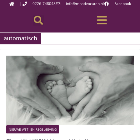
|
0226-748048
info@mhadvocaten.nl
Facebook
automatisch
NIEUWE WET- EN REGELGEVING